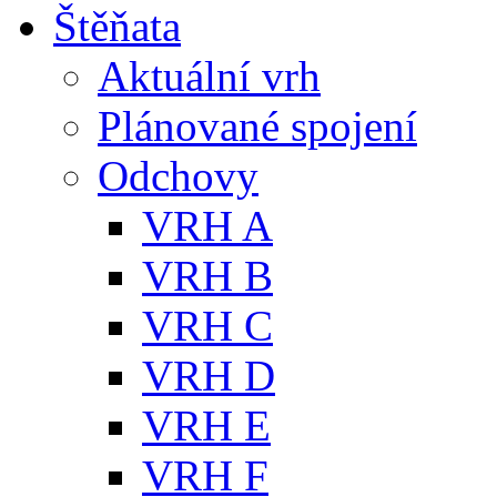
Štěňata
Aktuální vrh
Plánované spojení
Odchovy
VRH A
VRH B
VRH C
VRH D
VRH E
VRH F